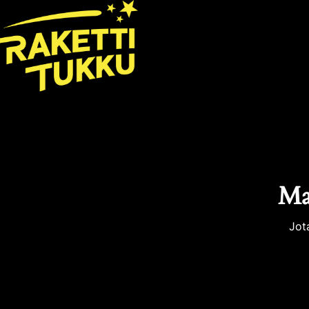
Mah
Jot