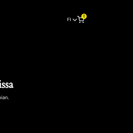
0
FI
issa
ian.