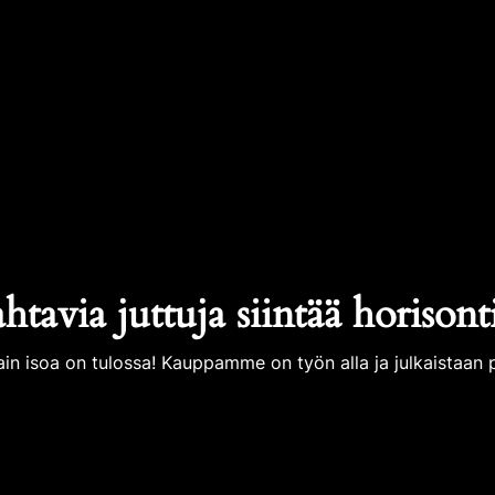
tavia juttuja siintää horisont
ain isoa on tulossa! Kauppamme on työn alla ja julkaistaan p