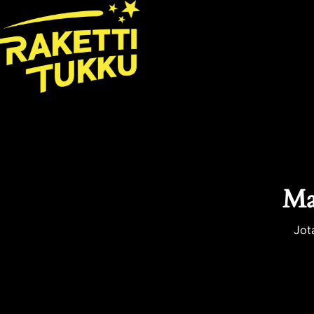
Mah
Jot