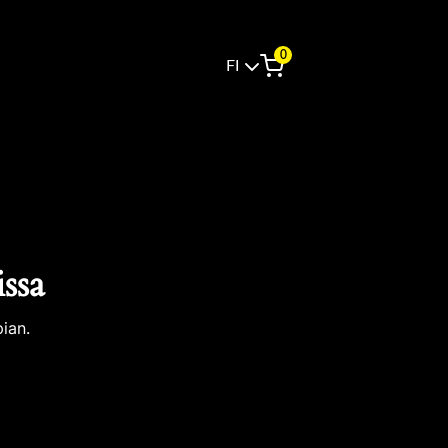
0
FI
issa
ian.