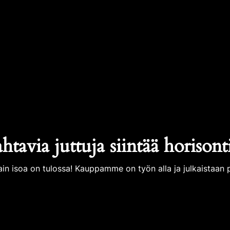
tavia juttuja siintää horisont
ain isoa on tulossa! Kauppamme on työn alla ja julkaistaan p